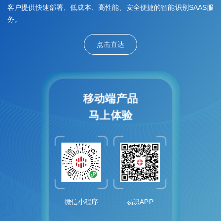
客户提供快速部署、低成本、高性能、安全便捷的智能识别SAAS服
务。
点击直达
移
动
端
产
品
马
上
体
验
微信小程序
易识APP