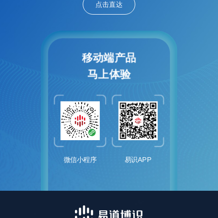
点击直达
移
动
端
产
品
马
上
体
验
微信小程序
易识APP